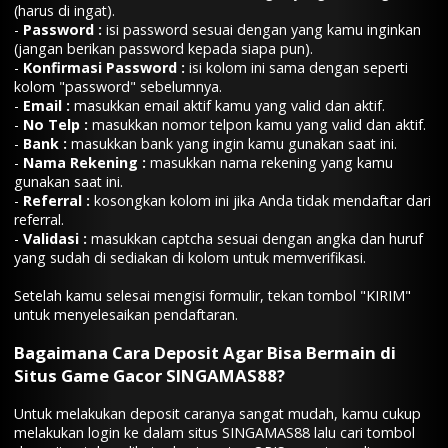
(harus di ingat).
-
Password :
isi password sesuai dengan yang kamu inginkan
(jangan berikan password kepada siapa pun).
-
Konfirmasi Password :
isi kolom ini sama dengan seperti
kolom "password" sebelumnya.
-
Email :
masukkan email aktif kamu yang valid dan aktif.
-
No Telp :
masukkan nomor telpon kamu yang valid dan aktif.
-
Bank :
masukkan bank yang ingin kamu gunakan saat ini.
-
Nama Rekening :
masukkan nama rekening yang kamu
gunakan saat ini.
-
Referral :
kosongkan kolom ini jika Anda tidak mendaftar dari
referral.
-
Validasi :
masukkan captcha sesuai dengan angka dan huruf
yang sudah di sediakan di kolom untuk memverifikasi.
Setelah kamu selesai mengisi formulir, tekan tombol "KIRIM"
untuk menyelesaikan pendaftaran.
Bagaimana Cara Deposit Agar Bisa Bermain di
Situs Game Gacor SINGAMAS88?
Untuk melakukan deposit caranya sangat mudah, kamu cukup
melakukan login ke dalam situs SINGAMAS88 lalu cari tombol