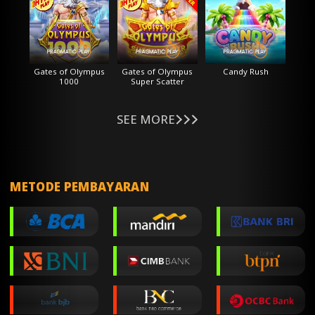
Gates of Olympus
Gates of Olympus
Candy Rush
Sw
1000
Super Scatter
SEE MORE
METODE PEMBAYARAN