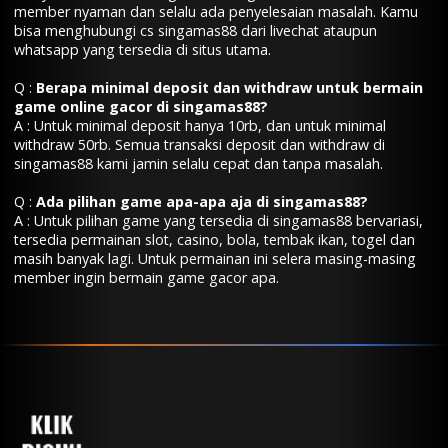
member nyaman dan selalu ada penyelesaian masalah. Kamu
bisa menghubungi cs singamas88 dari livechat ataupun
whatsapp yang tersedia di situs utama.
Q :
Berapa minimal deposit dan withdraw untuk bermain
game online gacor di singamas88?
A : Untuk minimal deposit hanya 10rb, dan untuk minimal
withdraw 50rb. Semua transaksi deposit dan withdraw di
singamas88 kami jamin selalu cepat dan tanpa masalah.
Q :
Ada pilihan game apa-apa aja di singamas88?
A : Untuk pilihan game yang tersedia di singamas88 bervariasi,
tersedia permainan slot, casino, bola, tembak ikan, togel dan
masih banyak lagi. Untuk permainan ini selera masing-masing
member ingin bermain game gacor apa.