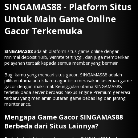
SINGAMAS88 - Platform Situs
Untuk Main Game Online
Gacor Terkemuka
SINGAMAS88
adalah platform situs game online dengan
minimal deposit 10rb, winrate tertinggi, dan juga memberikan
pelayanan terbaik kepada semua member yang bermain.
Bagi kamu yang mencari situs gacor, SINGAMAS88 adalah
pilihan utama untuk kamu agar bisa merasakan keseruan game
gacor dengan maksimal. Keunggulan utama SINGAMAS88
terletak pada server berbasis Nexus Engine Premium generasi
terbaru yang menjamin putaran game bebas lag dan jarang
maintenance.
Mengapa Game Gacor SINGAMAS88
Berbeda dari Situs Lainnya?