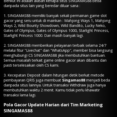
Berikut ini adalah alasan kenapa situs SINGAMAS88 beda
daripada situs lain yang beredar diluar sana :
1. SINGAMAS88 memiliki banyak sekali permainan game slot
gacor yang seru untuk di mainkan : Mahjong Ways 1, Mahjong
Ways 2, Wild Bounty Showdown, Wild Bandito, Lucky Neko,
Gates of Olympus, Gates of Olympus 1000, Starlight Princess,
Starlight Princess 1000. Dan masih banyak lagi.
2. SINGAMAS88 memberikan pelayanan terbaik selama 24/7
melalui fitur "Livechat" dan "WhatsApp", member bisa langsung
menghubungi CS SINGAMAS88 jika membutuhkan bantuan.
Semua masalah terkait game online gacor akan dibantu dan
pasti terselesaikan oleh CS kami.
3. Kecepatan Deposit dalam hitungan detik berkat metode
pembayaran QRIS juga membuat
Singamas88
menjadi beda
daripada situs lainnya. Untuk transaksi Withdraw juga hanya
membutuhkan waktu 2 menit. Kamu tidak perlu khawatir
transaksi lama lagi.
Pola Gacor Update Harian dari Tim Marketing
SINGAMAS88