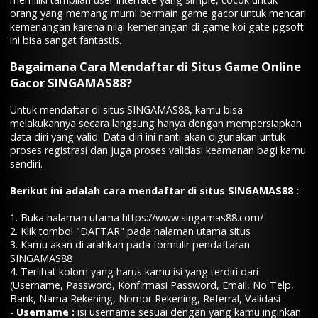
orang yang memang murni bermain game gacor untuk mencari
kemenangan karena nilai kemenangan di game koi gate pgsoft
ini bisa sangat fantastis.
Bagaimana Cara Mendaftar di Situs Game Online
Gacor SINGAMAS88?
Untuk mendaftar di situs SINGAMAS88, kamu bisa
melakukannya secara langsung hanya dengan mempersiapkan
data diri yang valid. Data diri ini nanti akan digunakan untuk
proses registrasi dan juga proses validasi keamanan bagi kamu
sendiri.
Berikut ini adalah cara mendaftar di situs SINGAMAS88 :
1. Buka halaman utama
https://www.singamas88.com/
2. Klik tombol "DAFTAR" pada halaman utama situs
3. Kamu akan di arahkan pada formulir pendaftaran
SINGAMAS88
4. Terlihat kolom yang harus kamu isi yang terdiri dari
(Username, Password, Konfirmasi Password, Email, No Telp,
Bank, Nama Rekening, Nomor Rekening, Referral, Validasi
-
Username :
isi username sesuai dengan yang kamu inginkan