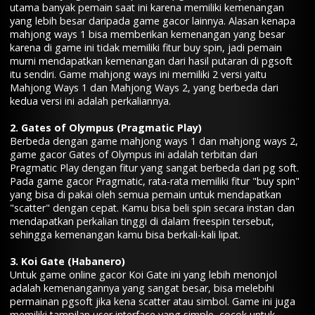
utama banyak pemain saat ini karena memiliki kemenangan
yang lebih besar daripada game gacor lainnya. Alasan kenapa
mahjong ways 1 bisa memberikan kemenangan yang besar
karena di game ini tidak memiliki fitur buy spin, jadi pemain
murni mendapatkan kemenangan dari hasil putaran di pgsoft
itu sendiri. Game mahjong ways ini memiliki 2 versi yaitu
Mahjong Ways 1 dan Mahjong Ways 2, yang berbeda dari
kedua versi ini adalah perkaliannya.
2. Gates of Olympus (Pragmatic Play)
Berbeda dengan game mahjong ways 1 dan mahjong ways 2,
game gacor Gates of Olympus ini adalah terbitan dari
Pragmatic Play dengan fitur yang sangat berbeda dari pg soft.
Pada game gacor Pragmatic, rata-rata memiliki fitur "buy spin"
yang bisa di pakai oleh semua pemain untuk mendapatkan
"scatter" dengan cepat. Kamu bisa beli spin secara instan dan
mendapatkan perkalian tinggi di dalam freespin tersebut,
sehingga kemenangan kamu bisa berkali-kali lipat.
3. Koi Gate (Habanero)
Untuk game online gacor Koi Gate ini yang lebih menonjol
adalah kemenangannya yang sangat besar, bisa melebihi
permainan pgsoft jika kena scatter atau simbol. Game ini juga
memiliki tampilan user interface yang simple, cocok untuk