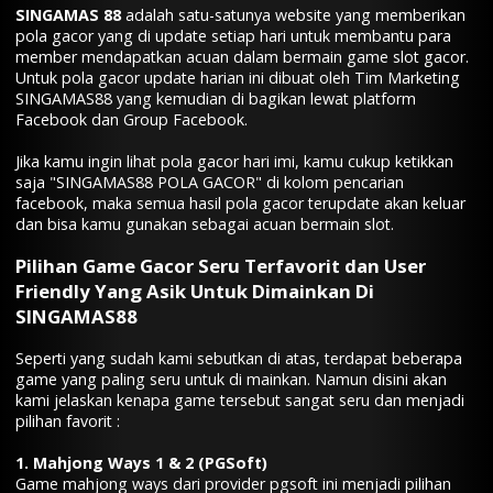
SINGAMAS 88
adalah satu-satunya website yang memberikan
pola gacor yang di update setiap hari untuk membantu para
member mendapatkan acuan dalam bermain game slot gacor.
Untuk pola gacor update harian ini dibuat oleh Tim Marketing
SINGAMAS88 yang kemudian di bagikan lewat platform
Facebook dan Group Facebook.
Jika kamu ingin lihat pola gacor hari imi, kamu cukup ketikkan
saja "SINGAMAS88 POLA GACOR" di kolom pencarian
facebook, maka semua hasil pola gacor terupdate akan keluar
dan bisa kamu gunakan sebagai acuan bermain slot.
Pilihan Game Gacor Seru Terfavorit dan User
Friendly Yang Asik Untuk Dimainkan Di
SINGAMAS88
Seperti yang sudah kami sebutkan di atas, terdapat beberapa
game yang paling seru untuk di mainkan. Namun disini akan
kami jelaskan kenapa game tersebut sangat seru dan menjadi
pilihan favorit :
1. Mahjong Ways 1 & 2 (PGSoft)
Game mahjong ways dari provider pgsoft ini menjadi pilihan