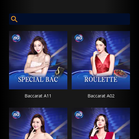
Baccarat A11
Baccarat A02