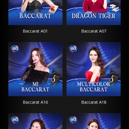
Baccarat A01
Baccarat A07
Baccarat A16
Baccarat A18