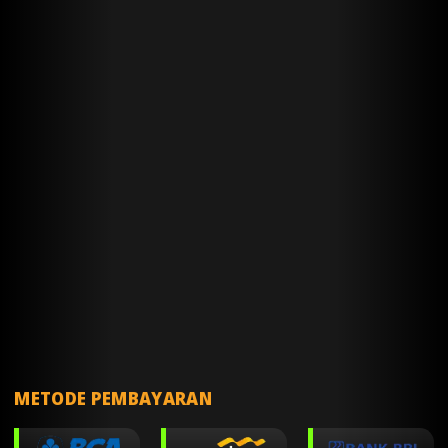
METODE PEMBAYARAN