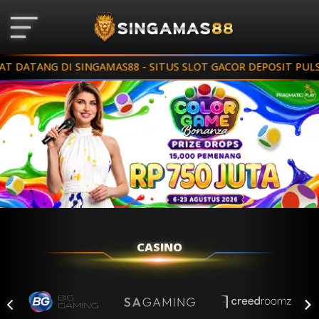
DATANG DI SINGAMAS88 - SITUS SLOT GACOR DEPOSIT PULS
CASINO