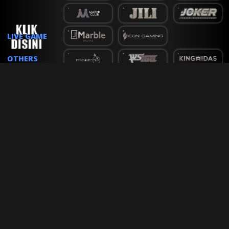
LIVE GAME
OTHERS