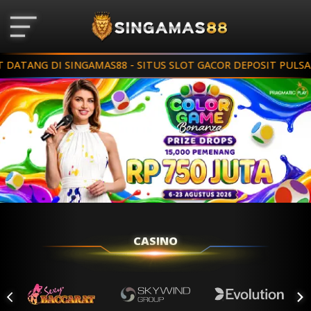
DATANG DI SINGAMAS88 - SITUS SLOT GACOR DEPOSIT PULS
CASINO