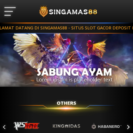
AMAT DATANG DI SINGAMAS88 - SITUS SLOT GACOR DEPOSIT 
OTHERS