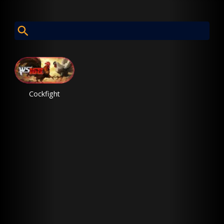
Cockfight