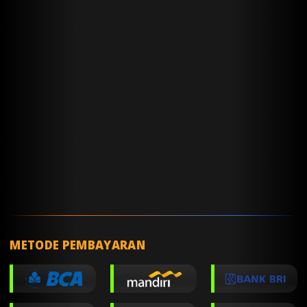
METODE PEMBAYARAN